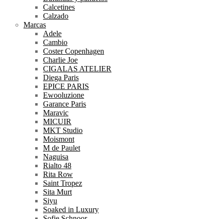
Calcetines
Calzado
Marcas
Adele
Cambio
Coster Copenhagen
Charlie Joe
CIGALAS ATELIER
Diega Paris
EPICE PARIS
Ewooluzione
Garance Paris
Maravic
MICUIR
MKT Studio
Moismont
M de Paulet
Naguisa
Rialto 48
Rita Row
Saint Tropez
Sita Murt
Siyu
Soaked in Luxury
Sofie Schnoor