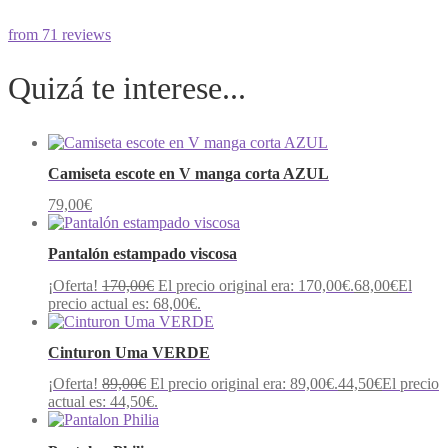
from 71 reviews
Quizá te interese...
Camiseta escote en V manga corta AZUL
79,00
€
Pantalón estampado viscosa
¡Oferta!
170,00
€
El precio original era: 170,00€.
68,00
€
El
precio actual es: 68,00€.
Cinturon Uma VERDE
¡Oferta!
89,00
€
El precio original era: 89,00€.
44,50
€
El precio
actual es: 44,50€.