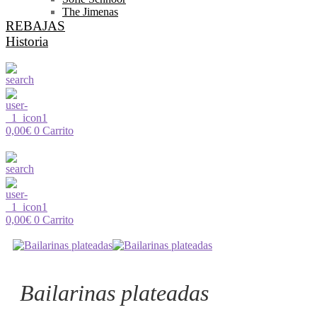
The Jimenas
REBAJAS
Historia
0,00
€
0
Carrito
0,00
€
0
Carrito
Bailarinas plateadas