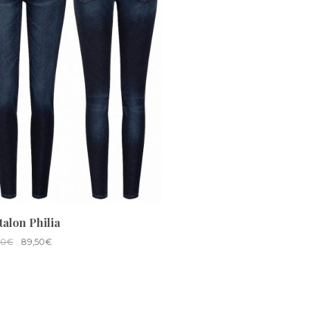
talon Philia
00
€
89,50
€