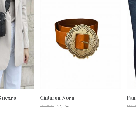
 negro
Cinturon Nora
Pan
115,00
€
57,50
€
179,