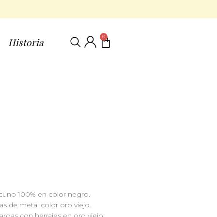
0
Historia
acuno 100% en color negro.
s de metal color oro viejo.
largas con herrajes en oro viejo.