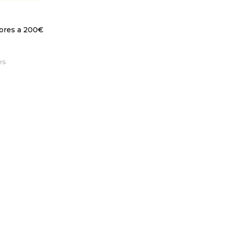
iores a 200€
es