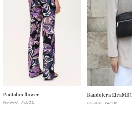
Pantalon flower
Bandolera EleaMBG
185,00
€
74,00
€
129,00
€
64,50
€