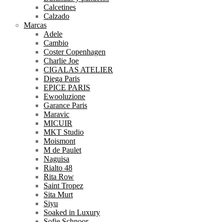
Calcetines
Calzado
Marcas
Adele
Cambio
Coster Copenhagen
Charlie Joe
CIGALAS ATELIER
Diega Paris
EPICE PARIS
Ewooluzione
Garance Paris
Maravic
MICUIR
MKT Studio
Moismont
M de Paulet
Naguisa
Rialto 48
Rita Row
Saint Tropez
Sita Murt
Siyu
Soaked in Luxury
Sofie Schnoor