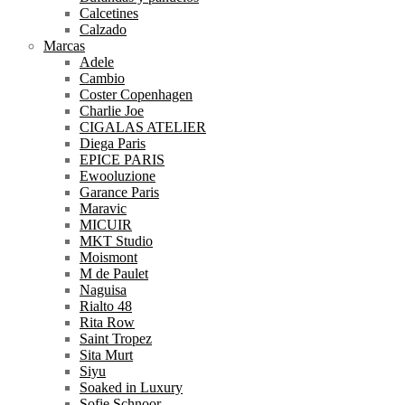
Calcetines
Calzado
Marcas
Adele
Cambio
Coster Copenhagen
Charlie Joe
CIGALAS ATELIER
Diega Paris
EPICE PARIS
Ewooluzione
Garance Paris
Maravic
MICUIR
MKT Studio
Moismont
M de Paulet
Naguisa
Rialto 48
Rita Row
Saint Tropez
Sita Murt
Siyu
Soaked in Luxury
Sofie Schnoor