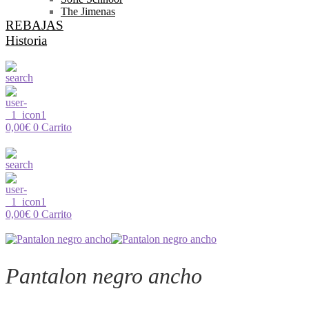
The Jimenas
REBAJAS
Historia
0,00
€
0
Carrito
0,00
€
0
Carrito
Pantalon negro ancho