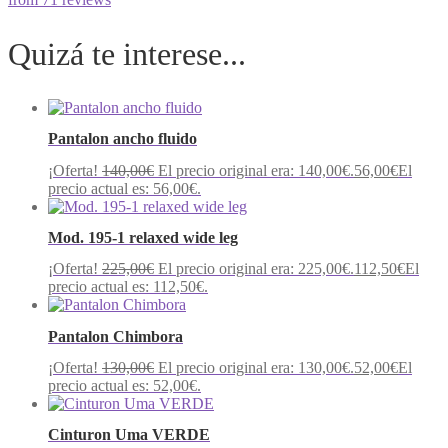
Quizá te interese...
Pantalon ancho fluido
¡Oferta!
140,00
€
El precio original era: 140,00€.
56,00
€
El
precio actual es: 56,00€.
Mod. 195-1 relaxed wide leg
¡Oferta!
225,00
€
El precio original era: 225,00€.
112,50
€
El
precio actual es: 112,50€.
Pantalon Chimbora
¡Oferta!
130,00
€
El precio original era: 130,00€.
52,00
€
El
precio actual es: 52,00€.
Cinturon Uma VERDE