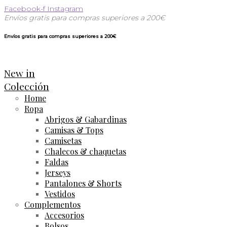
Facebook-f
Instagram
Envíos gratis para compras superiores a 200€
Envíos gratis para compras superiores a 200€
New in
Colección
Home
Ropa
Abrigos & Gabardinas
Camisas & Tops
Camisetas
Chalecos & chaquetas
Faldas
Jerseys
Pantalones & Shorts
Vestidos
Complementos
Accesorios
Bolsos