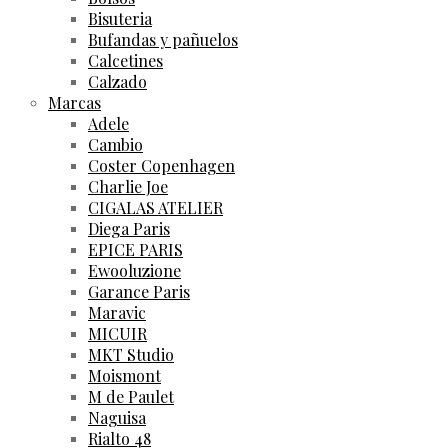
Bisuteria
Bufandas y pañuelos
Calcetines
Calzado
Marcas
Adele
Cambio
Coster Copenhagen
Charlie Joe
CIGALAS ATELIER
Diega Paris
EPICE PARIS
Ewooluzione
Garance Paris
Maravic
MICUIR
MKT Studio
Moismont
M de Paulet
Naguisa
Rialto 48