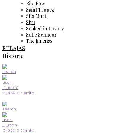
Rita Row
Saint Tropez
Sita Murt
Siyu
Soaked in Luxury
Sofie Schnoor
The Jimenas
REBAJAS
Historia
0,00
€
0
Carrito
0,00
€
0
Carrito