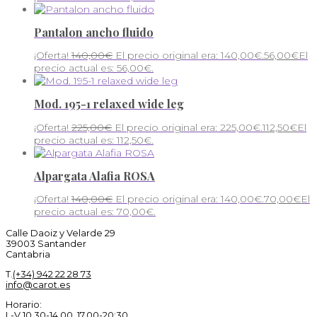
Pantalon ancho fluido
¡Oferta!
140,00
€
El precio original era: 140,00€.
56,00
€
El
precio actual es: 56,00€.
Mod. 195-1 relaxed wide leg
¡Oferta!
225,00
€
El precio original era: 225,00€.
112,50
€
El
precio actual es: 112,50€.
Alpargata Alafia ROSA
¡Oferta!
140,00
€
El precio original era: 140,00€.
70,00
€
El
precio actual es: 70,00€.
Calle Daoiz y Velarde 29
39003 Santander
Cantabria
T.
(+34) 942 22 28 73
info@carot.es
Horario:
L-V 10.30-14.00, 17.00-20:30