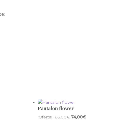
00€
Pantalon flower
¡Oferta!
185,00
€
74,00
€