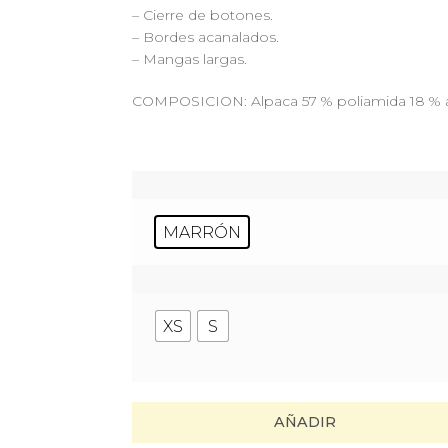
– Cierre de botones.
– Bordes acanalados.
– Mangas largas.
COMPOSICION: Alpaca 57 % poliamida 18 % ac
MARRÓN
XS
S
AÑADIR