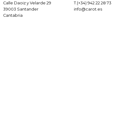
Calle Daoiz y Velarde 29
T.
(+34) 942 22 28 73
39003 Santander
info@carot.es
Cantabria