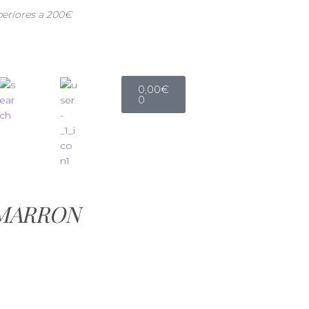
periores a 200€
0,00
€
0
a MARRON