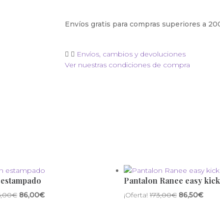
Envíos gratis para compras superiores a 2
Envíos, cambios y devoluciones
Ver nuestras condiciones de compra
 estampado
Pantalon Ranee easy kick
5,00
€
86,00
€
¡Oferta!
173,00
€
86,50
€