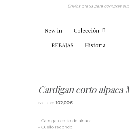
Envíos gratis para compras su
New in
Colección
REBAJAS
Historia
Cardigan corto alpac
170,00
€
102,00
€
– Cardigan corto de alpaca.
– Cuello redondo.