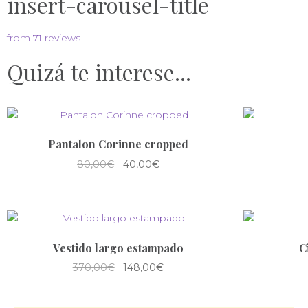
insert-carousel-title
from 71 reviews
Quizá te interese...
Pantalon Corinne cropped
80,00
€
40,00
€
Vestido largo estampado
C
370,00
€
148,00
€