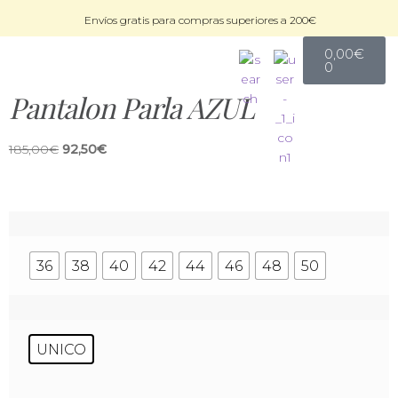
Envíos gratis para compras superiores a 200€
0,00
€
0
Pantalon Parla AZUL
185,00
€
92,50
€
36
38
40
42
44
46
48
50
UNICO