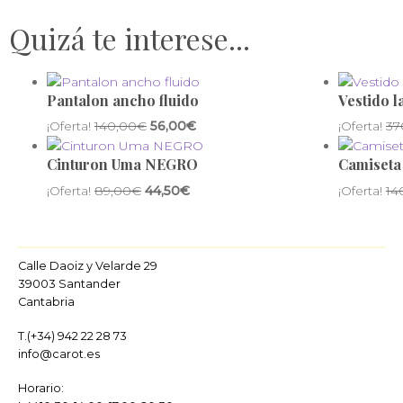
Quizá te interese...
Pantalon ancho fluido
Vestido 
¡Oferta!
140,00
€
56,00
€
¡Oferta!
37
Cinturon Uma NEGRO
Camiseta 
¡Oferta!
89,00
€
44,50
€
¡Oferta!
14
Calle Daoiz y Velarde 29
39003 Santander
Cantabria
T.
(+34) 942 22 28 73
info@carot.es
Horario: