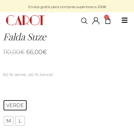
Envíos gratis para compras superiores a 200€
0
Falda Suze
110,00
€
66,00
€
60 % ramie, 40 % tencel
VERDE
M
L