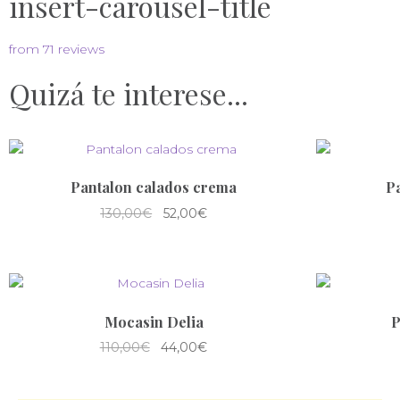
insert-carousel-title
from 71 reviews
Quizá te interese...
Pantalon calados crema
Pa
130,00
€
52,00
€
Mocasin Delia
P
110,00
€
44,00
€