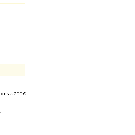
iores a 200€
es