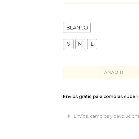
BLANCO
S
M
L
AÑADIR
Envíos gratis para compras super
Envíos, cambios y devolucion