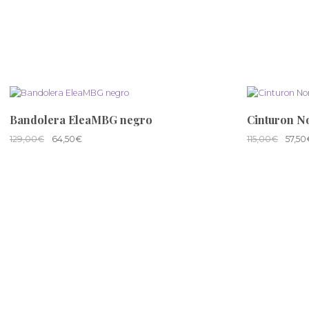
Bandolera EleaMBG negro
Cinturon N
129,00
€
64,50
€
115,00
€
57,50