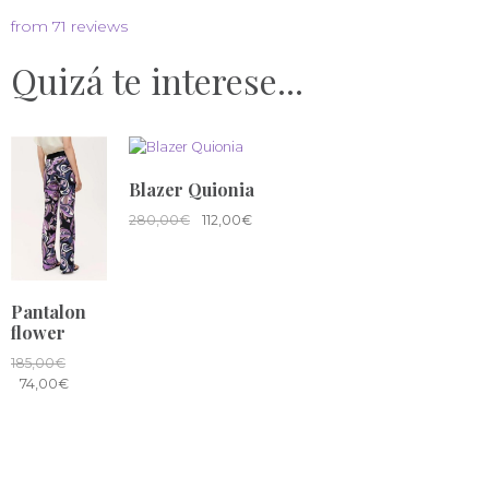
from 71 reviews
Quizá te interese...
Blazer Quionia
280,00
€
112,00
€
Pantalon
flower
185,00
€
74,00
€