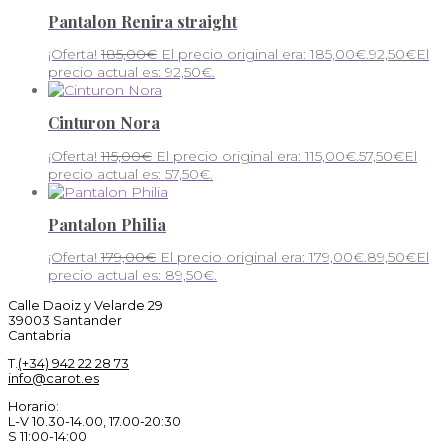
Pantalon Renira straight
¡Oferta!
185,00
€
El precio original era: 185,00€.
92,50
€
El
precio actual es: 92,50€.
Cinturon Nora
¡Oferta!
115,00
€
El precio original era: 115,00€.
57,50
€
El
precio actual es: 57,50€.
Pantalon Philia
¡Oferta!
179,00
€
El precio original era: 179,00€.
89,50
€
El
precio actual es: 89,50€.
Calle Daoiz y Velarde 29
39003 Santander
Cantabria
T.
(+34) 942 22 28 73
info@carot.es
Horario:
L-V 10.30-14.00, 17.00-20:30
S 11:00-14:00