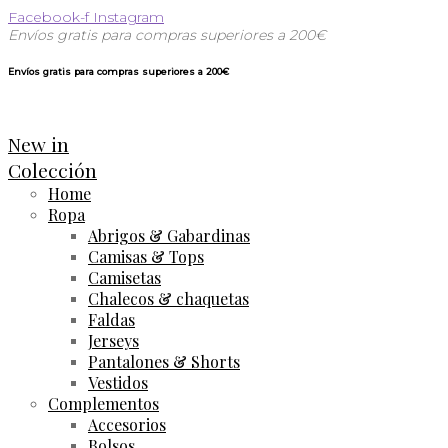
Facebook-f
Instagram
Envíos gratis para compras superiores a 200€
Envíos gratis para compras superiores a 200€
New in
Colección
Home
Ropa
Abrigos & Gabardinas
Camisas & Tops
Camisetas
Chalecos & chaquetas
Faldas
Jerseys
Pantalones & Shorts
Vestidos
Complementos
Accesorios
Bolsos