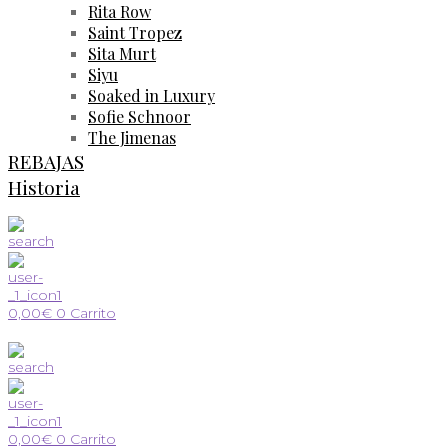
Rita Row
Saint Tropez
Sita Murt
Siyu
Soaked in Luxury
Sofie Schnoor
The Jimenas
REBAJAS
Historia
0,00
€
0
Carrito
0,00
€
0
Carrito