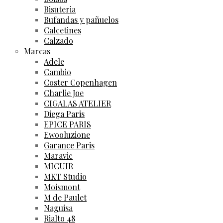
Bisuteria
Bufandas y pañuelos
Calcetines
Calzado
Marcas
Adele
Cambio
Coster Copenhagen
Charlie Joe
CIGALAS ATELIER
Diega Paris
EPICE PARIS
Ewooluzione
Garance Paris
Maravic
MICUIR
MKT Studio
Moismont
M de Paulet
Naguisa
Rialto 48