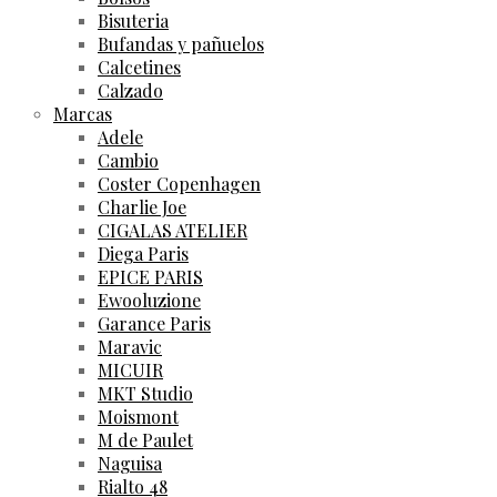
Bisuteria
Bufandas y pañuelos
Calcetines
Calzado
Marcas
Adele
Cambio
Coster Copenhagen
Charlie Joe
CIGALAS ATELIER
Diega Paris
EPICE PARIS
Ewooluzione
Garance Paris
Maravic
MICUIR
MKT Studio
Moismont
M de Paulet
Naguisa
Rialto 48