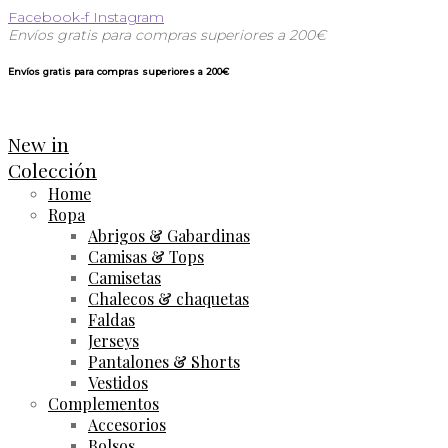
Facebook-f
Instagram
Envíos gratis para compras superiores a 200€
Envíos gratis para compras superiores a 200€
New in
Colección
Home
Ropa
Abrigos & Gabardinas
Camisas & Tops
Camisetas
Chalecos & chaquetas
Faldas
Jerseys
Pantalones & Shorts
Vestidos
Complementos
Accesorios
Bolsos