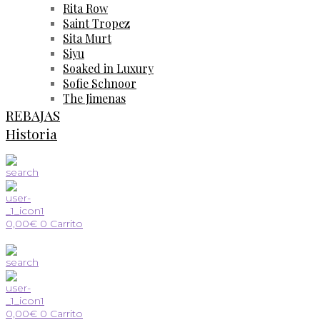
Rita Row
Saint Tropez
Sita Murt
Siyu
Soaked in Luxury
Sofie Schnoor
The Jimenas
REBAJAS
Historia
0,00
€
0
Carrito
0,00
€
0
Carrito