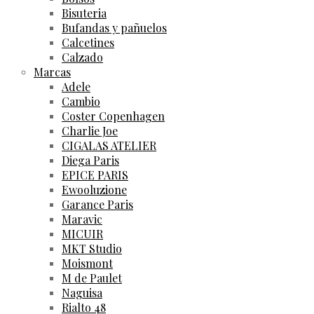
Bisuteria
Bufandas y pañuelos
Calcetines
Calzado
Marcas
Adele
Cambio
Coster Copenhagen
Charlie Joe
CIGALAS ATELIER
Diega Paris
EPICE PARIS
Ewooluzione
Garance Paris
Maravic
MICUIR
MKT Studio
Moismont
M de Paulet
Naguisa
Rialto 48