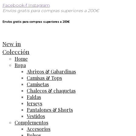
Facebook-f
Instagram
Envíos gratis para compras superiores a 200€
Envíos gratis para compras superiores a 200€
New in
Colección
Home
Ropa
Abrigos & Gabardinas
Camisas & Tops
Camisetas
Chalecos & chaquetas
Faldas
Jerseys
Pantalones & Shorts
Vestidos
Complementos
Accesorios
Bolsos