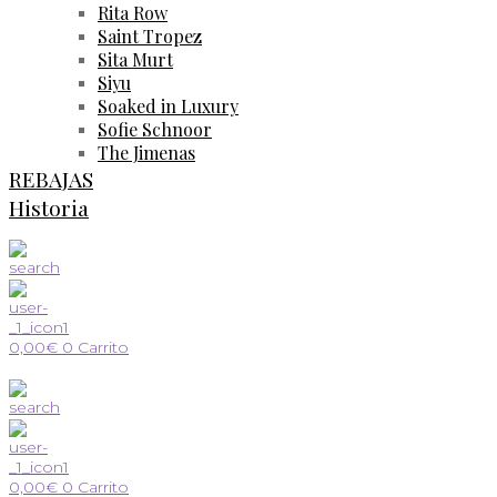
Rita Row
Saint Tropez
Sita Murt
Siyu
Soaked in Luxury
Sofie Schnoor
The Jimenas
REBAJAS
Historia
0,00
€
0
Carrito
0,00
€
0
Carrito